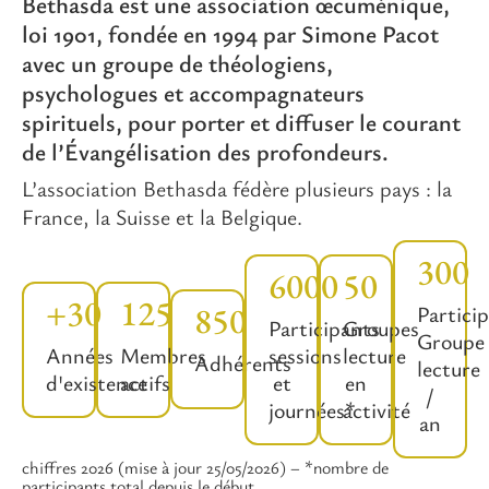
Bethasda est une association œcuménique,
loi 1901, fondée en 1994 par Simone Pacot
avec un groupe de théologiens,
psychologues et accompagnateurs
spirituels, pour porter et diffuser le courant
de l’Évangélisation des profondeurs.
L’association Bethasda fédère plusieurs pays : la
France, la Suisse et la Belgique.
300
6000
50
+30
125
850
Partici
Participants
Groupes
Groupe
Années
Membres
sessions
lecture
Adhérents
lecture
d'existence
actifs
et
en
/
journées*
activité
an
chiffres 2026 (mise à jour 25/05/2026) – *nombre de
participants total depuis le début