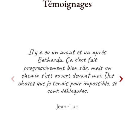
Témoignages
Il y a eu un avant et un après
Je m
Bethasda. Ça s’est fait
cons
progressivement bien sûr, mais un
moi e
chemin s’est ouvert devant moi. Des
m
choses que je tenais pour impossible, se
paci
sont débloquées.
pri
Jean-Luc