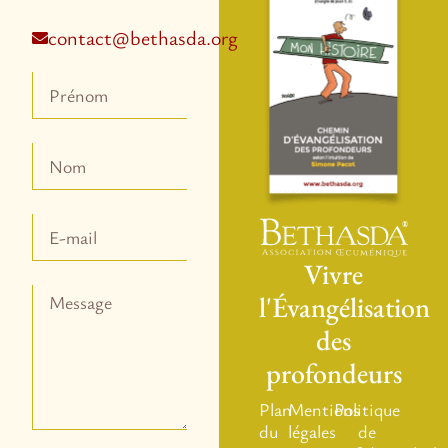
contact@bethasda.org
Vivre
l'Évangélisation
des
profondeurs
Plan
Mentions
Politique
du
légales
de