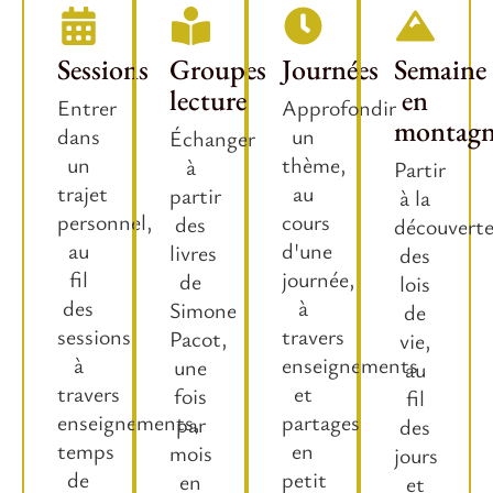
Sessions
Groupes
Journées
Semaine
lecture
en
Entrer
Approfondir
montag
dans
un
Échanger
un
thème,
à
Partir
trajet
au
partir
à la
personnel,
cours
des
découvert
au
d'une
livres
des
fil
journée,
de
lois
des
à
Simone
de
sessions
travers
Pacot,
vie,
à
enseignements
une
au
travers
et
fois
fil
enseignements,
partages
par
des
temps
en
mois
jours
de
petit
en
et