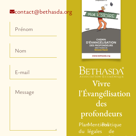
contact@bethasda.org
Vivre
l'Évangélisation
des
profondeurs
Plan
Mentions
Politique
du
légales
de