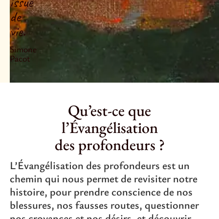
issue
de
vie.
Simone
Pacot
Qu’est-ce que
l’Évangélisation
des profondeurs ?
L’Évangélisation des profondeurs est un
chemin qui nous permet de revisiter notre
histoire, pour prendre conscience de nos
blessures, nos fausses routes, questionner
nos croyances et nos désirs, et découvrir