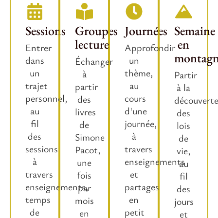
Sessions
Groupes
Journées
Semaine
lecture
en
Entrer
Approfondir
montag
dans
un
Échanger
un
thème,
à
Partir
trajet
au
partir
à la
personnel,
cours
des
découvert
au
d'une
livres
des
fil
journée,
de
lois
des
à
Simone
de
sessions
travers
Pacot,
vie,
à
enseignements
une
au
travers
et
fois
fil
enseignements,
partages
par
des
temps
en
mois
jours
de
petit
en
et