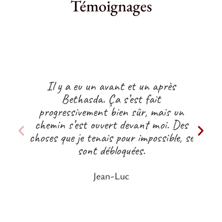
Témoignages
Il y a eu un avant et un après
Je m
Bethasda. Ça s’est fait
cons
progressivement bien sûr, mais un
moi e
chemin s’est ouvert devant moi. Des
m
choses que je tenais pour impossible, se
paci
sont débloquées.
pri
Jean-Luc