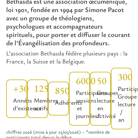
Bethasda est une association œcuménique,
loi 1901, fondée en 1994 par Simone Pacot
avec un groupe de théologiens,
psychologues et accompagnateurs
spirituels, pour porter et diffuser le courant
de l’Évangélisation des profondeurs.
L’association Bethasda fédère plusieurs pays : la
France, la Suisse et la Belgique.
300
6000
50
+30
125
850
Partici
Participants
Groupes
Groupe
Années
Membres
sessions
lecture
Adhérents
lecture
d'existence
actifs
et
en
/
journées*
activité
an
chiffres 2026 (mise à jour 25/05/2026) – *nombre de
participants total depuis le début